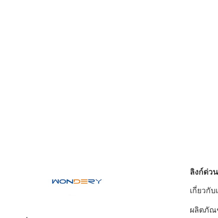
ลิงก์ด่วน
เกี่ยวกับ
ผลิตภัณ