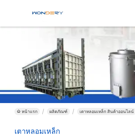
หน้าแรก
ผลิตภัณฑ์
เตาหลอมเหล็ก สินค้าออนไลน์
เตาหลอมเหล็ก