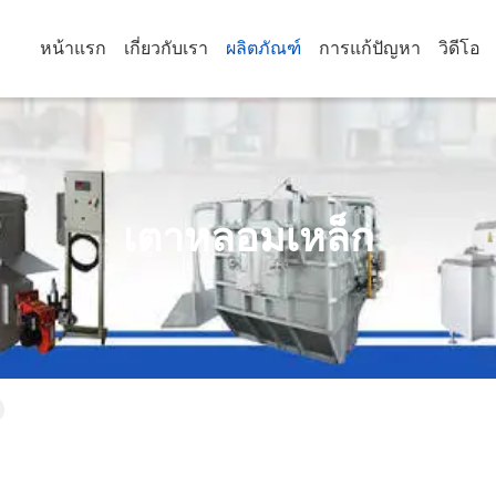
หน้าแรก
เกี่ยวกับเรา
ผลิตภัณฑ์
การแก้ปัญหา
วิดีโอ
เตาหลอมเหล็ก