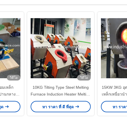
วิดีโอ
วิดีโอ
อมเหล็ก
10KG Tilting Type Steel Melting
15KW 3KG อุ
่ปานกลาง
Furnace Induction Heater Melting
เหล็กเหนี่ยวน
เหล็ก
Metal 35KW
สุด
หา ราคา ที่ ดี ที่สุด
หา ราคา ท